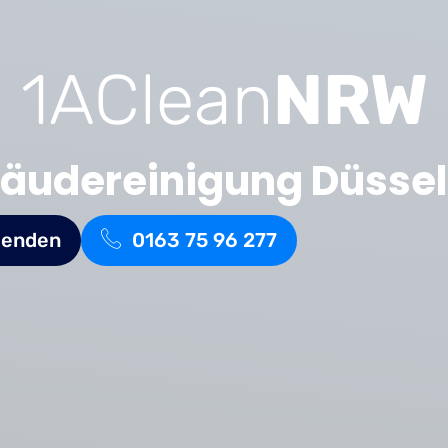
1AClean
NRW
äudereinigung Düssel
senden
0163 75 96 277