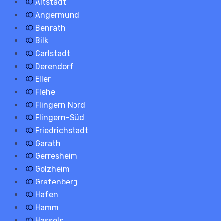
Altstadt
Angermund
Benrath
Bilk
Carlstadt
Derendorf
Eller
Flehe
Flingern Nord
Flingern-Süd
Friedrichstadt
Garath
Gerresheim
Golzheim
Grafenberg
Hafen
Hamm
Hassels