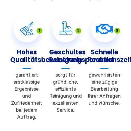
1
2
3
Hohes
Geschultes
Schnelle
Qualitätsbewusstsein
Reinigungspersonal
Reaktionszei
garantiert
sorgt für
gewährleisten
erstklassige
gründliche,
eine zügige
Ergebnisse
effiziente
Bearbeitung
und
Reinigung und
Ihrer Anfragen
Zufriedenheit
exzellenten
und Wünsche.
bei jedem
Service.
Auftrag.