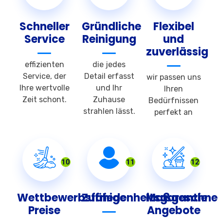
Schneller
Gründliche
Flexibel
Service
Reinigung
und
zuverlässig
effizienten
die jedes
Service, der
Detail erfasst
wir passen uns
Ihre wertvolle
und Ihr
Ihren
Zeit schont.
Zuhause
Bedürfnissen
strahlen lässt.
perfekt an
10
11
12
Wettbewerbsfähige
Zufriedenheitsgarantie
Maßgeschnei
Preise
Angebote