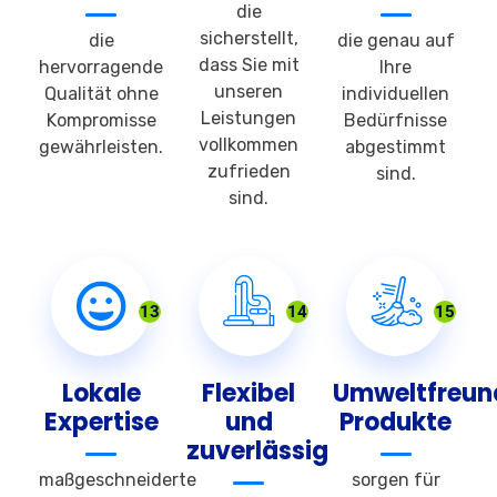
die
sicherstellt,
die
die genau auf
dass Sie mit
hervorragende
Ihre
unseren
Qualität ohne
individuellen
Leistungen
Kompromisse
Bedürfnisse
vollkommen
gewährleisten.
abgestimmt
zufrieden
sind.
sind.
13
14
15
Lokale
Flexibel
Umweltfreun
Expertise
und
Produkte
zuverlässig
maßgeschneiderte
sorgen für