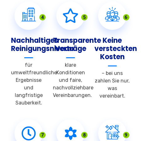
4
5
6
Nachhaltiges
Transparente
Keine
Reinigungsniveau
Verträge
versteckten
Kosten
für
klare
umweltfreundliche
Konditionen
– bei uns
Ergebnisse
und faire,
zahlen Sie nur,
und
nachvollziehbare
was
langfristige
Vereinbarungen.
vereinbart.
Sauberkeit.
7
8
9