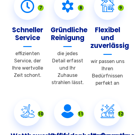
7
8
9
Schneller
Gründliche
Flexibel
Service
Reinigung
und
zuverlässig
effizienten
die jedes
Service, der
Detail erfasst
wir passen uns
Ihre wertvolle
und Ihr
Ihren
Zeit schont.
Zuhause
Bedürfnissen
strahlen lässt.
perfekt an
10
11
12