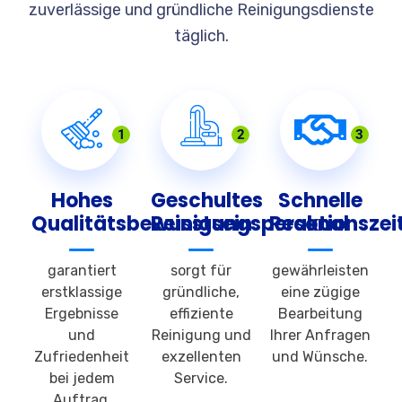
zuverlässige und gründliche Reinigungsdienste
täglich.
1
2
3
Hohes
Geschultes
Schnelle
Qualitätsbewusstsein
Reinigungspersonal
Reaktionszei
garantiert
sorgt für
gewährleisten
erstklassige
gründliche,
eine zügige
Ergebnisse
effiziente
Bearbeitung
und
Reinigung und
Ihrer Anfragen
Zufriedenheit
exzellenten
und Wünsche.
bei jedem
Service.
Auftrag.