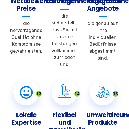
Wettbewerbsfähige
Zufriedenheitsgarantie
Maßgeschnei
Preise
Angebote
die
sicherstellt,
die
die genau auf
dass Sie mit
hervorragende
Ihre
unseren
Qualität ohne
individuellen
Leistungen
Kompromisse
Bedürfnisse
vollkommen
gewährleisten.
abgestimmt
zufrieden
sind.
sind.
13
14
15
Lokale
Flexibel
Umweltfreun
Expertise
und
Produkte