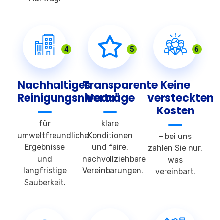
4
5
6
Nachhaltiges
Transparente
Keine
Reinigungsniveau
Verträge
versteckten
Kosten
für
klare
umweltfreundliche
Konditionen
– bei uns
Ergebnisse
und faire,
zahlen Sie nur,
und
nachvollziehbare
was
langfristige
Vereinbarungen.
vereinbart.
Sauberkeit.