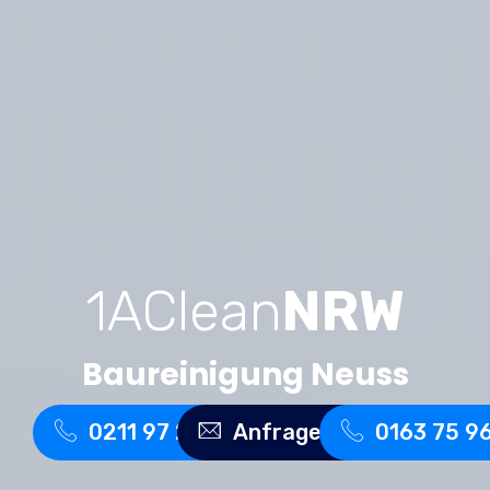
1AClean
NRW
Baureinigung Neuss
0211 97 27 5270
Anfrage senden
0163 75 9