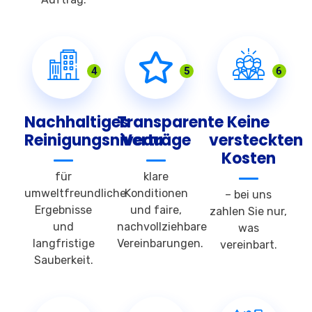
4
5
6
Nachhaltiges
Transparente
Keine
Reinigungsniveau
Verträge
versteckten
Kosten
für
klare
umweltfreundliche
Konditionen
– bei uns
Ergebnisse
und faire,
zahlen Sie nur,
und
nachvollziehbare
was
langfristige
Vereinbarungen.
vereinbart.
Sauberkeit.