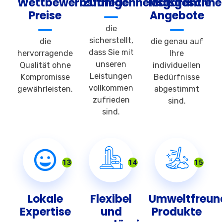
Wettbewerbsfähige
Zufriedenheitsgarantie
Maßgeschnei
Preise
Angebote
die
sicherstellt,
die
die genau auf
dass Sie mit
hervorragende
Ihre
unseren
Qualität ohne
individuellen
Leistungen
Kompromisse
Bedürfnisse
vollkommen
gewährleisten.
abgestimmt
zufrieden
sind.
sind.
13
14
15
Lokale
Flexibel
Umweltfreun
Expertise
und
Produkte