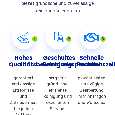
bietet gründliche und zuverlässige
Reinigungsdienste an.
1
2
3
Hohes
Geschultes
Schnelle
Qualitätsbewusstsein
Reinigungspersonal
Reaktionszei
garantiert
sorgt für
gewährleisten
erstklassige
gründliche,
eine zügige
Ergebnisse
effiziente
Bearbeitung
und
Reinigung und
Ihrer Anfragen
Zufriedenheit
exzellenten
und Wünsche.
bei jedem
Service.
Auftrag.