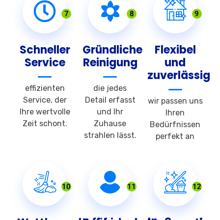
7
8
9
Schneller
Gründliche
Flexibel
Service
Reinigung
und
zuverlässig
effizienten
die jedes
Service, der
Detail erfasst
wir passen uns
Ihre wertvolle
und Ihr
Ihren
Zeit schont.
Zuhause
Bedürfnissen
strahlen lässt.
perfekt an
10
11
12