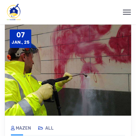
07
JAN., 25
MAZEN
ALL