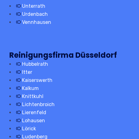
Unterrath
Urdenbach
Vennhausen
Reinigungsfirma Düsseldorf
Hubbelrath
Itter
Kaiserswerth
Kalkum
Knittkuhl
Lichtenbroich
Lierenfeld
Lohausen
Lörick
Ludenberg