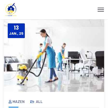
13
JAN., 25
MAZEN
ALL