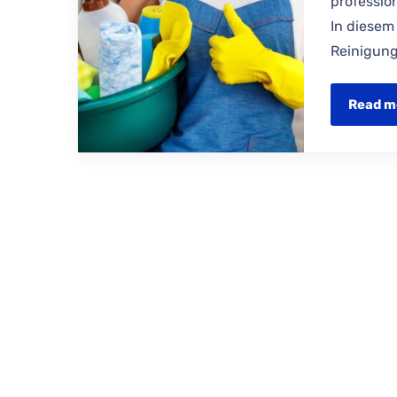
professio
In diesem 
Reinigung
Read m