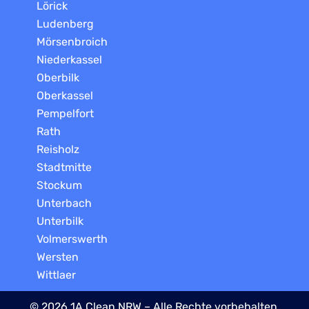
Lörick
Ludenberg
Mörsenbroich
Niederkassel
Oberbilk
Oberkassel
Pempelfort
Rath
Reisholz
Stadtmitte
Stockum
Unterbach
Unterbilk
Volmerswerth
Wersten
Wittlaer
© 2026 1A Clean NRW – Alle Rechte vorbehalten.