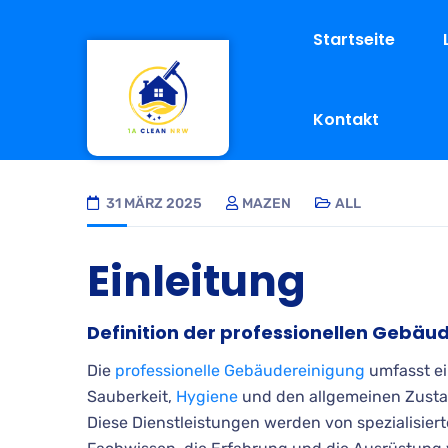
Startseite
Kontakt
31 MÄRZ 2025
MAZEN
ALL
Einleitung
Definition der professionellen Gebäu
Die
professionelle Gebäudereinigung
umfasst ein
Sauberkeit,
Hygiene
und den allgemeinen Zusta
Diese Dienstleistungen werden von spezialisier