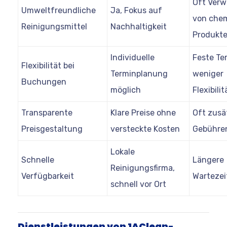
Oft Ver
Umweltfreundliche
Ja, Fokus auf
von che
Reinigungsmittel
Nachhaltigkeit
Produkt
Individuelle
Feste Te
Flexibilität bei
Terminplanung
weniger
Buchungen
möglich
Flexibilit
Transparente
Klare Preise ohne
Oft zusä
Preisgestaltung
versteckte Kosten
Gebühre
Lokale
Schnelle
Längere
Reinigungsfirma,
Verfügbarkeit
Wartezei
schnell vor Ort
Dienstleistungen von 1AClean-