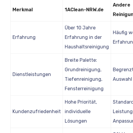
Andere
Merkmal
1AClean-NRW.de
Reinigu
Über 10 Jahre
Häufig w
Erfahrung
Erfahrung in der
Erfahru
Haushaltsreinigung
Breite Palette:
Grundreinigung,
Begrenz
Dienstleistungen
Tiefenreinigung,
Auswahl
Fensterreinigung
Hohe Priorität,
Standard
Kundenzufriedenheit
individuelle
Leistun
Lösungen
Anpassu